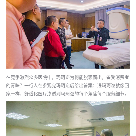
在竞争激烈众多医院中，玛珂迩为何能脱颖而出，备受消费者
的青睐？一行人在参观完玛珂迩后给出答案：进玛珂迩就像回
家一样，舒适化医疗渗透到玛珂迩的每个角落每个服务细节。