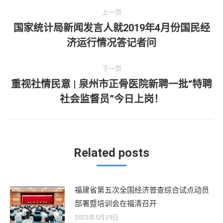
文
上一页
章
国家统计局新闻发言人就2019年4月份国民经
上
济运行情况答记者问
导
一
文
航
下一页
章：
重视社情民意 | 泉州市正骨医院新聘一批“特聘
下
社会监督员”今日上岗！
一
文
章：
Related posts
福建省第五次全国经济普查综合试点动员
部署暨培训会在福清召开
2023年5月29日