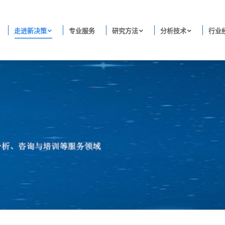
走进新决策
专业服务
研究方法
分析技术
行业