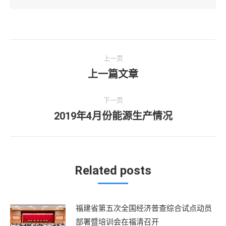
文
上一页
章
上一篇文章
上
一
导
文
下一页
航
章：
2019年4月份能源生产情况
下
一
文
章：
Related posts
福建省第五次全国经济普查综合试点动员
部署暨培训会在福清召开