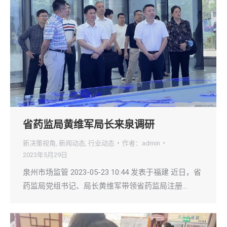
省药监局黄维军局长来泉调研
新决策视角
,
新闻动态
,
行业动态
作者：
admin
2023年5月29日
泉州市场监管 2023-05-23 10:44 发表于福建 近日，省
药监局党组书记、局长黄维军带领省药监局注册…