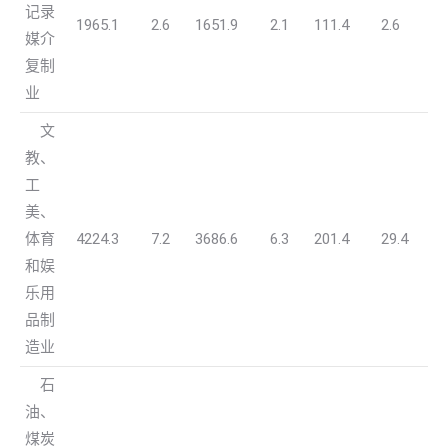
记录
1965.1
2.6
1651.9
2.1
111.4
2.6
媒介
复制
业
文
教、
工
美、
体育
4224.3
7.2
3686.6
6.3
201.4
29.4
和娱
乐用
品制
造业
石
油、
煤炭