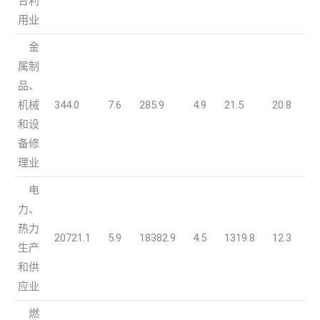
合利
用业
金
属制
品、
机械
344.0
7.6
285.9
4.9
21.5
20.8
和设
备修
理业
电
力、
热力
20721.1
5.9
18382.9
4.5
1319.8
12.3
生产
和供
应业
燃