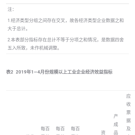
注：
1.经济类型分组之间存在交叉，故各经济类型企业数据之和
大于总计。
2.本表部分指标存在总计不等于分项之和情况，是数据四舍
五入所致，未作机械调整。
表
2 2019
年
1
—
4
月份规模以上工业企业经济效益指标
应
收
票
产
据
成
每百
每百
每百
及
资
品