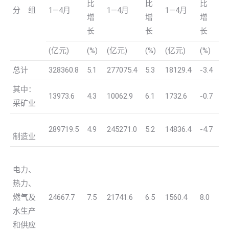
比
比
比
分 组
1—4月
1—4月
1—4月
增
增
增
长
长
长
(亿元)
(%)
(亿元)
(%)
(亿元)
(%)
总计
328360.8
5.1
277075.4
5.3
18129.4
-3.4
其中：
13973.6
4.3
10062.9
6.1
1732.6
-0.7
采矿业
289719.5
4.9
245271.0
5.2
14836.4
-4.7
制造业
电力、
热力、
燃气及
24667.7
7.5
21741.6
6.5
1560.4
8.0
水生产
和供应