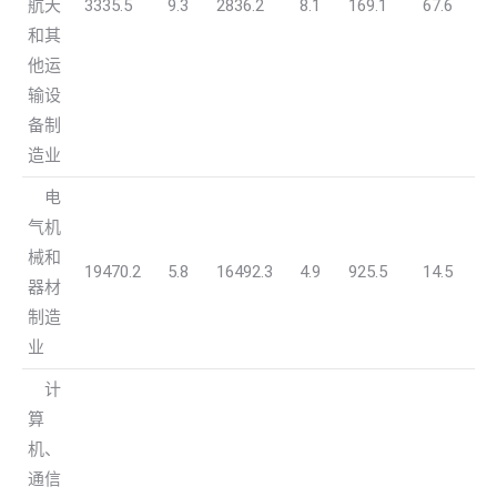
航天
3335.5
9.3
2836.2
8.1
169.1
67.6
和其
他运
输设
备制
造业
电
气机
械和
19470.2
5.8
16492.3
4.9
925.5
14.5
器材
制造
业
计
算
机、
通信