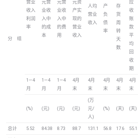
营业
元营
元营
元资
应
人均
产
存
收入
业收
业收
产实
收
营业
负
货
利润
入中
入中
现的
账
收入
债
周
率
的成
的费
营业
款
率
转
本
用
收入
平
分 组
天
均
数
回
收
期
1—4
1—4
1—4
4月
4月
4月
4月
4月
月
月
月
末
末
末
末
末
(万
(%)
(元)
(元)
(元)
元/
(%)
(天)
(天)
人)
总计
5.52
84.38
8.73
88.7
131.1
56.8
17.6
55.1