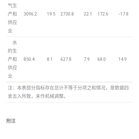
气生
产和
3096.2
19.5
2730.8
22.1
172.6
-17.8
供应
业
水
的生
产和
850.4
8.1
627.8
7.9
68.0
14.9
供应
业
注：本表部分指标存在总计不等于分项之和情况，是数据四
舍五入所致，未作机械调整。
附注