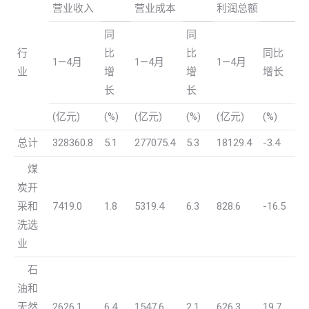
营业收入
营业成本
利润总额
同
同
行
比
比
同比
1—4月
1—4月
1—4月
业
增
增
增长
长
长
(亿元)
(%)
(亿元)
(%)
(亿元)
(%)
总计
328360.8
5.1
277075.4
5.3
18129.4
-3.4
煤
炭开
采和
7419.0
1.8
5319.4
6.3
828.6
-16.5
洗选
业
石
油和
天然
2626.1
6.4
1547.6
2.1
626.3
19.7