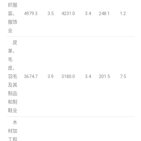
织服
装、
4979.3
3.5
4231.0
3.4
248.1
1.2
服饰
业
皮
革、
毛
皮、
羽毛
3674.7
3.9
3180.0
3.4
201.5
7.5
及其
制品
和制
鞋业
木
材加
工和